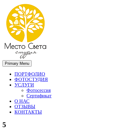
Primary Menu
Место света. Свадебный фотограф в Орле Апальков Вячеслав
Свадебный фотограф в Орле
ПОРТФОЛИО
ФОТОСТУДИЯ
УСЛУГИ
Фотосессия
Сертификат
О НАС
ОТЗЫВЫ
КОНТАКТЫ
5