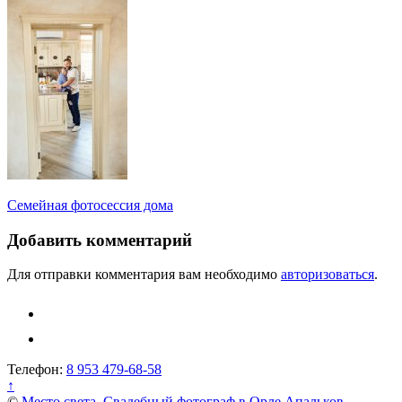
Навигация
Семейная фотосессия дома
по
Добавить комментарий
записям
Для отправки комментария вам необходимо
авторизоваться
.
Телефон:
8 953 479-68-58
↑
©
Место света. Свадебный фотограф в Орле Апальков