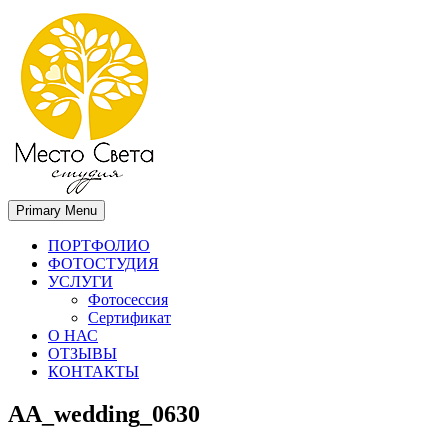
Primary Menu
Место света. Свадебный фотограф в Орле Апальков Вячеслав
Свадебный фотограф в Орле
ПОРТФОЛИО
ФОТОСТУДИЯ
УСЛУГИ
Фотосессия
Сертификат
О НАС
ОТЗЫВЫ
КОНТАКТЫ
AA_wedding_0630