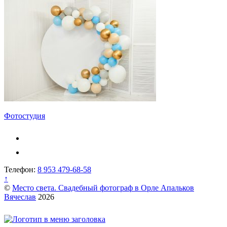
Навигация
Фотостудия
по
записям
Телефон:
8 953 479-68-58
↑
©
Место света. Свадебный фотограф в Орле Апальков
Вячеслав
2026