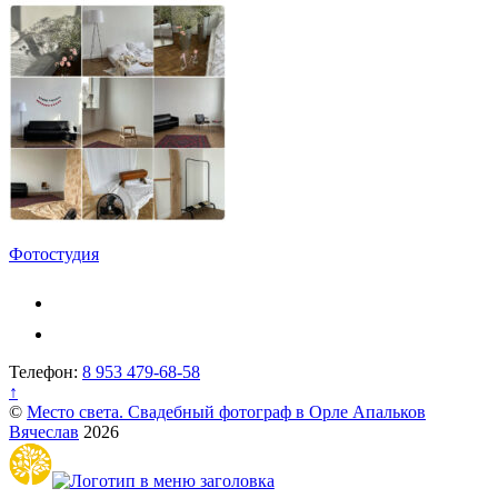
Навигация
Фотостудия
по
записям
Телефон:
8 953 479-68-58
↑
©
Место света. Свадебный фотограф в Орле Апальков
Вячеслав
2026