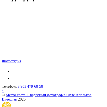
Навигация
Фотостудия
по
записям
Телефон:
8 953 479-68-58
↑
©
Место света. Свадебный фотограф в Орле Апальков
Вячеслав
2026