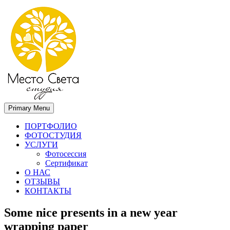
Primary Menu
Место света. Свадебный фотограф в Орле Апальков Вячеслав
Свадебный фотограф в Орле
ПОРТФОЛИО
ФОТОСТУДИЯ
УСЛУГИ
Фотосессия
Сертификат
О НАС
ОТЗЫВЫ
КОНТАКТЫ
Some nice presents in a new year
wrapping paper