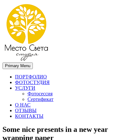
Primary Menu
Место света. Свадебный фотограф в Орле Апальков Вячеслав
Свадебный фотограф в Орле
ПОРТФОЛИО
ФОТОСТУДИЯ
УСЛУГИ
Фотосессия
Сертификат
О НАС
ОТЗЫВЫ
КОНТАКТЫ
Some nice presents in a new year
wrapping paper