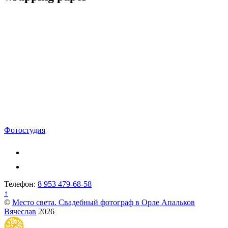
Навигация
Фотостудия
по
записям
Телефон:
8 953 479-68-58
↑
©
Место света. Свадебный фотограф в Орле Апальков
Вячеслав
2026