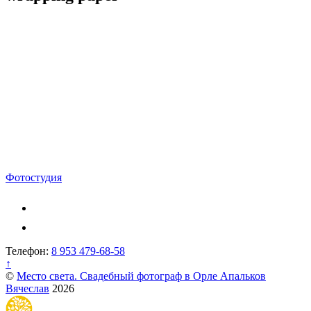
Навигация
Фотостудия
по
записям
Телефон:
8 953 479-68-58
↑
©
Место света. Свадебный фотограф в Орле Апальков
Вячеслав
2026