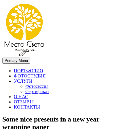
Primary Menu
Место света. Свадебный фотограф в Орле Апальков Вячеслав
Свадебный фотограф в Орле
ПОРТФОЛИО
ФОТОСТУДИЯ
УСЛУГИ
Фотосессия
Сертификат
О НАС
ОТЗЫВЫ
КОНТАКТЫ
Some nice presents in a new year
wrapping paper