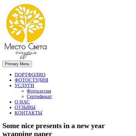
Primary Menu
Место света. Свадебный фотограф в Орле Апальков Вячеслав
Свадебный фотограф в Орле
ПОРТФОЛИО
ФОТОСТУДИЯ
УСЛУГИ
Фотосессия
Сертификат
О НАС
ОТЗЫВЫ
КОНТАКТЫ
Some nice presents in a new year
wrapping paper