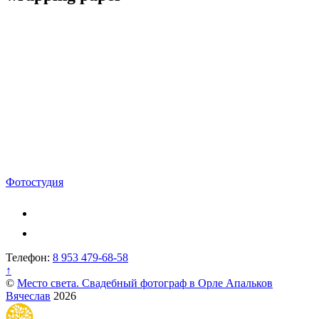
Навигация
Фотостудия
по
записям
Телефон:
8 953 479-68-58
↑
©
Место света. Свадебный фотограф в Орле Апальков
Вячеслав
2026