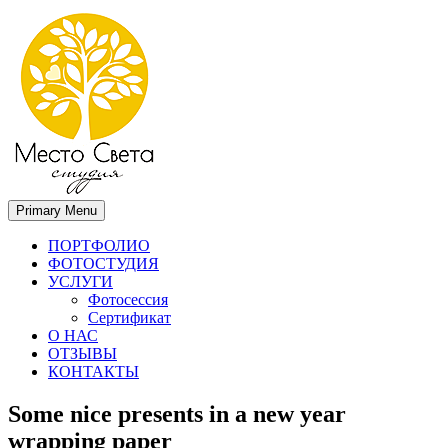
Primary Menu
Место света. Свадебный фотограф в Орле Апальков Вячеслав
Свадебный фотограф в Орле
ПОРТФОЛИО
ФОТОСТУДИЯ
УСЛУГИ
Фотосессия
Сертификат
О НАС
ОТЗЫВЫ
КОНТАКТЫ
Some nice presents in a new year
wrapping paper