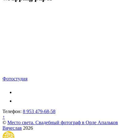
Навигация
Фотостудия
по
записям
Телефон:
8 953 479-68-58
↑
©
Место света. Свадебный фотограф в Орле Апальков
Вячеслав
2026