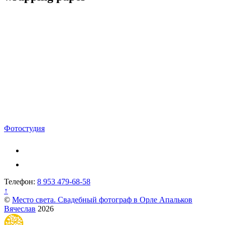
Навигация
Фотостудия
по
записям
Телефон:
8 953 479-68-58
↑
©
Место света. Свадебный фотограф в Орле Апальков
Вячеслав
2026