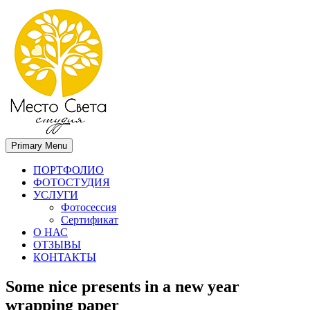
Primary Menu
Место света. Свадебный фотограф в Орле Апальков Вячеслав
Свадебный фотограф в Орле
ПОРТФОЛИО
ФОТОСТУДИЯ
УСЛУГИ
Фотосессия
Сертификат
О НАС
ОТЗЫВЫ
КОНТАКТЫ
Some nice presents in a new year
wrapping paper