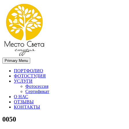
Primary Menu
Место света. Свадебный фотограф в Орле Апальков Вячеслав
Свадебный фотограф в Орле
ПОРТФОЛИО
ФОТОСТУДИЯ
УСЛУГИ
Фотосессия
Сертификат
О НАС
ОТЗЫВЫ
КОНТАКТЫ
0050