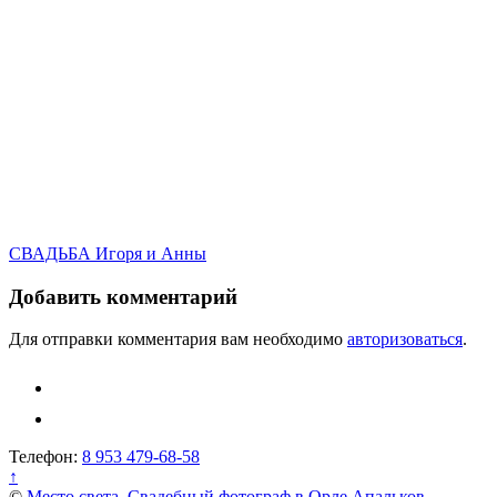
Навигация
СВАДЬБА Игоря и Анны
по
Добавить комментарий
записям
Для отправки комментария вам необходимо
авторизоваться
.
Телефон:
8 953 479-68-58
↑
©
Место света. Свадебный фотограф в Орле Апальков