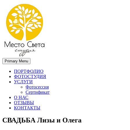
Primary Menu
Место света. Свадебный фотограф в Орле Апальков Вячеслав
Свадебный фотограф в Орле
ПОРТФОЛИО
ФОТОСТУДИЯ
УСЛУГИ
Фотосессия
Сертификат
О НАС
ОТЗЫВЫ
КОНТАКТЫ
СВАДЬБА Лизы и Олега