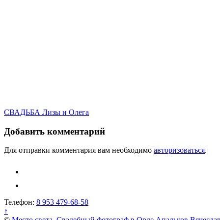
Навигация
СВАДЬБА Лизы и Олега
по
Добавить комментарий
записям
Для отправки комментария вам необходимо
авторизоваться
.
Телефон:
8 953 479-68-58
↑
©
Место света. Свадебный фотограф в Орле Апальков Вячесла