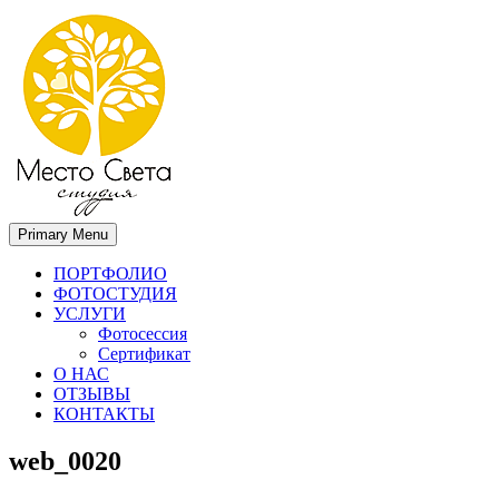
Primary Menu
Место света. Свадебный фотограф в Орле Апальков Вячеслав
Свадебный фотограф в Орле
ПОРТФОЛИО
ФОТОСТУДИЯ
УСЛУГИ
Фотосессия
Сертификат
О НАС
ОТЗЫВЫ
КОНТАКТЫ
web_0020