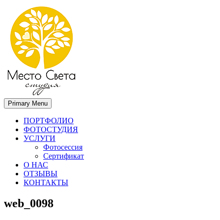
Primary Menu
Место света. Свадебный фотограф в Орле Апальков Вячеслав
Свадебный фотограф в Орле
ПОРТФОЛИО
ФОТОСТУДИЯ
УСЛУГИ
Фотосессия
Сертификат
О НАС
ОТЗЫВЫ
КОНТАКТЫ
web_0098