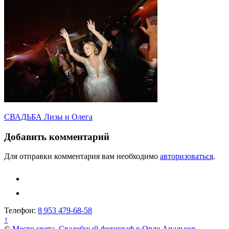
Навигация
СВАДЬБА Лизы и Олега
по
Добавить комментарий
записям
Для отправки комментария вам необходимо
авторизоваться
.
Телефон:
8 953 479-68-58
↑
©
Место света. Свадебный фотограф в Орле Апальков