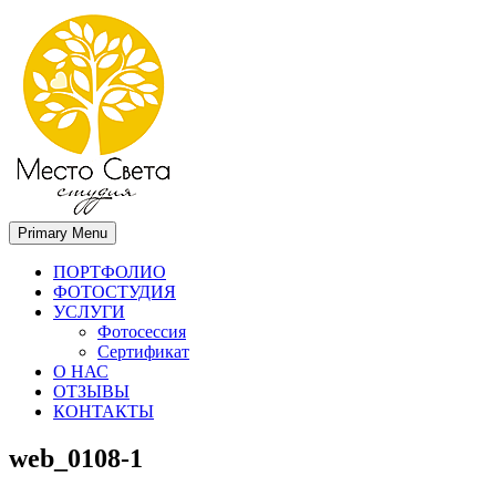
Primary Menu
Место света. Свадебный фотограф в Орле Апальков Вячеслав
Свадебный фотограф в Орле
ПОРТФОЛИО
ФОТОСТУДИЯ
УСЛУГИ
Фотосессия
Сертификат
О НАС
ОТЗЫВЫ
КОНТАКТЫ
web_0108-1