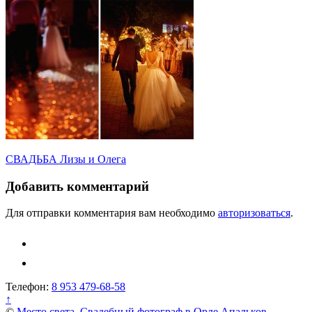
Навигация
СВАДЬБА Лизы и Олега
по
Добавить комментарий
записям
Для отправки комментария вам необходимо
авторизоваться
.
Телефон:
8 953 479-68-58
↑
©
Место света. Свадебный фотограф в Орле Апальков