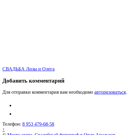
Навигация
СВАДЬБА Лизы и Олега
по
Добавить комментарий
записям
Для отправки комментария вам необходимо
авторизоваться
.
Телефон:
8 953 479-68-58
↑
©
Место света. Свадебный фотограф в Орле Апальков