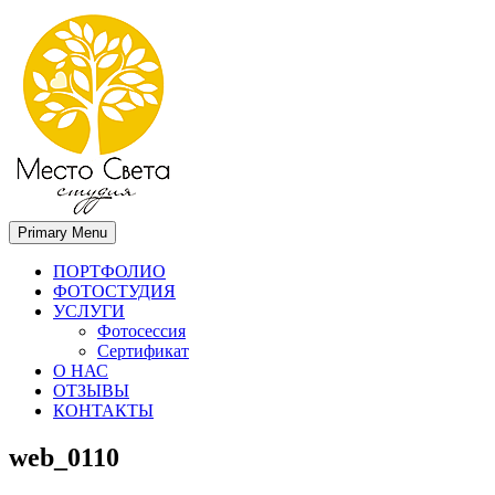
Primary Menu
Место света. Свадебный фотограф в Орле Апальков Вячеслав
Свадебный фотограф в Орле
ПОРТФОЛИО
ФОТОСТУДИЯ
УСЛУГИ
Фотосессия
Сертификат
О НАС
ОТЗЫВЫ
КОНТАКТЫ
web_0110