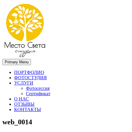
Primary Menu
Место света. Свадебный фотограф в Орле Апальков Вячеслав
Свадебный фотограф в Орле
ПОРТФОЛИО
ФОТОСТУДИЯ
УСЛУГИ
Фотосессия
Сертификат
О НАС
ОТЗЫВЫ
КОНТАКТЫ
web_0014