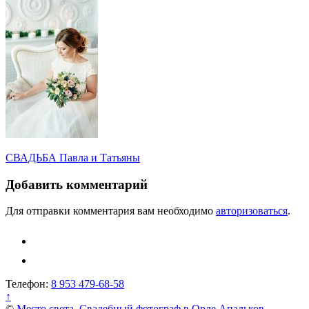
Навигация
СВАДЬБА Павла и Татьяны
по
Добавить комментарий
записям
Для отправки комментария вам необходимо
авторизоваться
.
Телефон:
8 953 479-68-58
↑
©
Место света. Свадебный фотограф в Орле Апальков