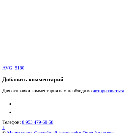
Навигация
AVG_5180
по
Добавить комментарий
записям
Для отправки комментария вам необходимо
авторизоваться
.
Телефон:
8 953 479-68-58
↑
©
Место света. Свадебный фотограф в Орле Апальков