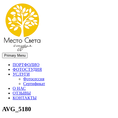
Primary Menu
Место света. Свадебный фотограф в Орле Апальков Вячеслав
Свадебный фотограф в Орле
ПОРТФОЛИО
ФОТОСТУДИЯ
УСЛУГИ
Фотосессия
Сертификат
О НАС
ОТЗЫВЫ
КОНТАКТЫ
AVG_5180