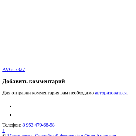
Навигация
AVG_7327
по
Добавить комментарий
записям
Для отправки комментария вам необходимо
авторизоваться
.
Телефон:
8 953 479-68-58
↑
©
Место света. Свадебный фотограф в Орле Апальков