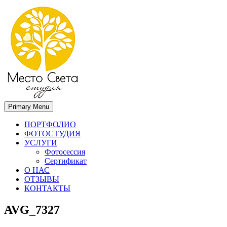
Primary Menu
Место света. Свадебный фотограф в Орле Апальков Вячеслав
Свадебный фотограф в Орле
ПОРТФОЛИО
ФОТОСТУДИЯ
УСЛУГИ
Фотосессия
Сертификат
О НАС
ОТЗЫВЫ
КОНТАКТЫ
AVG_7327