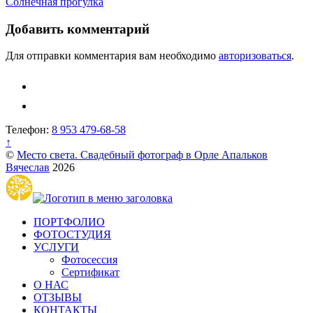
Солнечная прогулка
по
записям
Добавить комментарий
Для отправки комментария вам необходимо
авторизоваться
.
Телефон:
8 953 479-68-58
↑
©
Место света. Свадебный фотограф в Орле Апальков
Вячеслав
2026
ПОРТФОЛИО
ФОТОСТУДИЯ
УСЛУГИ
Фотосессия
Сертификат
О НАС
ОТЗЫВЫ
КОНТАКТЫ