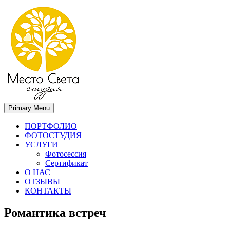
Primary Menu
Место света. Свадебный фотограф в Орле Апальков Вячеслав
Свадебный фотограф в Орле
ПОРТФОЛИО
ФОТОСТУДИЯ
УСЛУГИ
Фотосессия
Сертификат
О НАС
ОТЗЫВЫ
КОНТАКТЫ
Романтика встреч