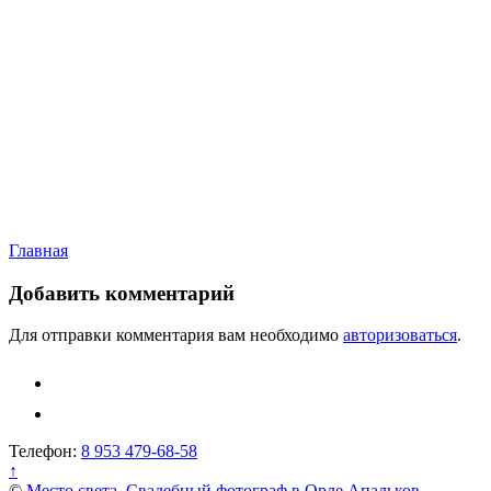
Навигация
Главная
по
Добавить комментарий
записям
Для отправки комментария вам необходимо
авторизоваться
.
Телефон:
8 953 479-68-58
↑
©
Место света. Свадебный фотограф в Орле Апальков