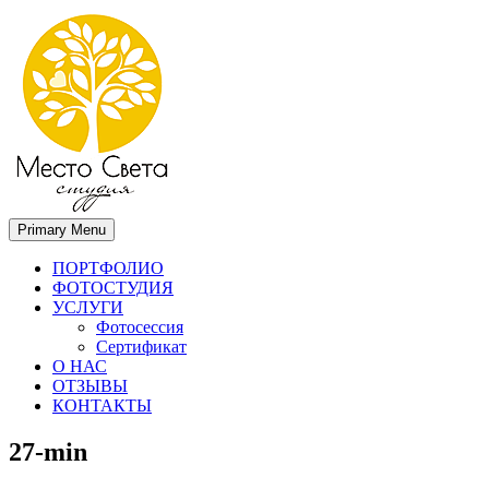
Primary Menu
Место света. Свадебный фотограф в Орле Апальков Вячеслав
Свадебный фотограф в Орле
ПОРТФОЛИО
ФОТОСТУДИЯ
УСЛУГИ
Фотосессия
Сертификат
О НАС
ОТЗЫВЫ
КОНТАКТЫ
27-min