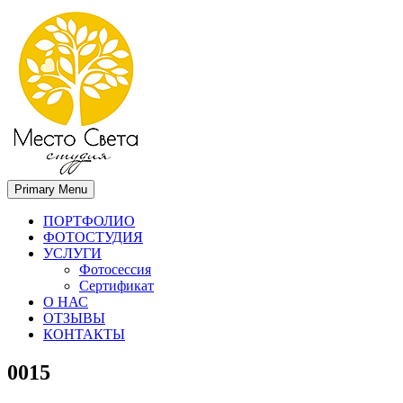
Primary Menu
Место света. Свадебный фотограф в Орле Апальков Вячеслав
Свадебный фотограф в Орле
ПОРТФОЛИО
ФОТОСТУДИЯ
УСЛУГИ
Фотосессия
Сертификат
О НАС
ОТЗЫВЫ
КОНТАКТЫ
0015