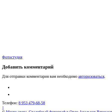
Навигация
Фотостудия
по
Добавить комментарий
записям
Для отправки комментария вам необходимо
авторизоваться
.
Телефон:
8 953 479-68-58
↑
©
Место света. Свадебный фотограф в Орле Апальков Вячесла