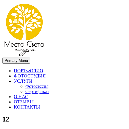
Primary Menu
Место света. Свадебный фотограф в Орле Апальков Вячеслав
Свадебный фотограф в Орле
ПОРТФОЛИО
ФОТОСТУДИЯ
УСЛУГИ
Фотосессия
Сертификат
О НАС
ОТЗЫВЫ
КОНТАКТЫ
12