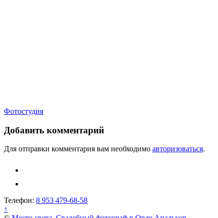
Навигация
Фотостудия
по
Добавить комментарий
записям
Для отправки комментария вам необходимо
авторизоваться
.
Телефон:
8 953 479-68-58
↑
©
Место света. Свадебный фотограф в Орле Апальков