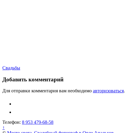
Навигация
Свадьбы
по
Добавить комментарий
записям
Для отправки комментария вам необходимо
авторизоваться
.
Телефон:
8 953 479-68-58
↑
©
Место света. Свадебный фотограф в Орле Апальков