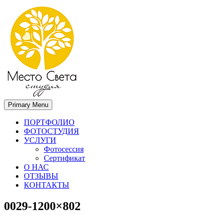
Primary Menu
Место света. Свадебный фотограф в Орле Апальков Вячеслав
Свадебный фотограф в Орле
ПОРТФОЛИО
ФОТОСТУДИЯ
УСЛУГИ
Фотосессия
Сертификат
О НАС
ОТЗЫВЫ
КОНТАКТЫ
0029-1200×802