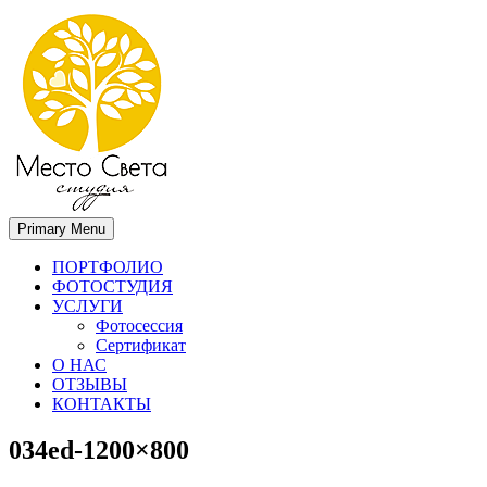
Primary Menu
Место света. Свадебный фотограф в Орле Апальков Вячеслав
Свадебный фотограф в Орле
ПОРТФОЛИО
ФОТОСТУДИЯ
УСЛУГИ
Фотосессия
Сертификат
О НАС
ОТЗЫВЫ
КОНТАКТЫ
034ed-1200×800