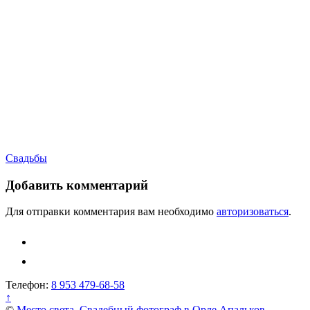
Навигация
Свадьбы
по
Добавить комментарий
записям
Для отправки комментария вам необходимо
авторизоваться
.
Телефон:
8 953 479-68-58
↑
©
Место света. Свадебный фотограф в Орле Апальков