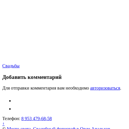
Навигация
Свадьбы
по
Добавить комментарий
записям
Для отправки комментария вам необходимо
авторизоваться
.
Телефон:
8 953 479-68-58
↑
©
Место света. Свадебный фотограф в Орле Апальков