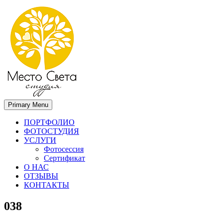
Primary Menu
Место света. Свадебный фотограф в Орле Апальков Вячеслав
Свадебный фотограф в Орле
ПОРТФОЛИО
ФОТОСТУДИЯ
УСЛУГИ
Фотосессия
Сертификат
О НАС
ОТЗЫВЫ
КОНТАКТЫ
038