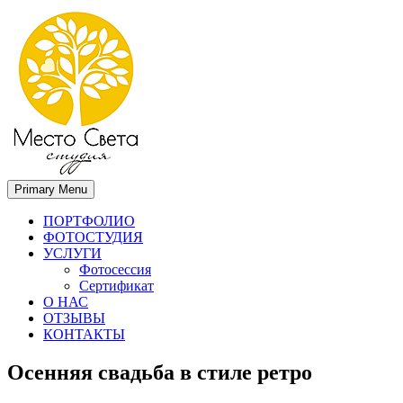
Primary Menu
Место света. Свадебный фотограф в Орле Апальков Вячеслав
Свадебный фотограф в Орле
ПОРТФОЛИО
ФОТОСТУДИЯ
УСЛУГИ
Фотосессия
Сертификат
О НАС
ОТЗЫВЫ
КОНТАКТЫ
Осенняя свадьба в стиле ретро