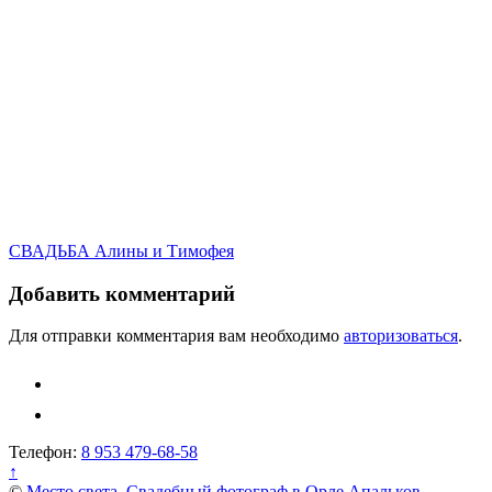
Навигация
СВАДЬБА Алины и Тимофея
по
Добавить комментарий
записям
Для отправки комментария вам необходимо
авторизоваться
.
Телефон:
8 953 479-68-58
↑
©
Место света. Свадебный фотограф в Орле Апальков