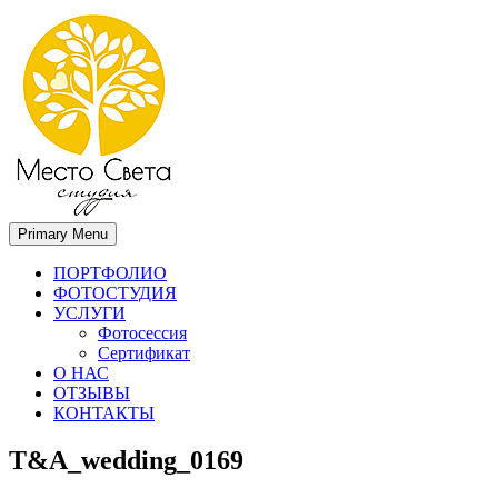
Primary Menu
Место света. Свадебный фотограф в Орле Апальков Вячеслав
Свадебный фотограф в Орле
ПОРТФОЛИО
ФОТОСТУДИЯ
УСЛУГИ
Фотосессия
Сертификат
О НАС
ОТЗЫВЫ
КОНТАКТЫ
T&A_wedding_0169