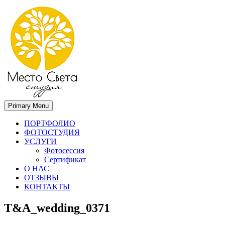
Primary Menu
Место света. Свадебный фотограф в Орле Апальков Вячеслав
Свадебный фотограф в Орле
ПОРТФОЛИО
ФОТОСТУДИЯ
УСЛУГИ
Фотосессия
Сертификат
О НАС
ОТЗЫВЫ
КОНТАКТЫ
T&A_wedding_0371