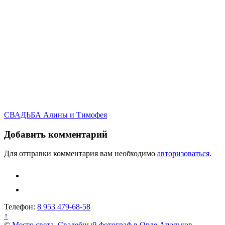
Навигация
СВАДЬБА Алины и Тимофея
по
Добавить комментарий
записям
Для отправки комментария вам необходимо
авторизоваться
.
Телефон:
8 953 479-68-58
↑
©
Место света. Свадебный фотограф в Орле Апальков