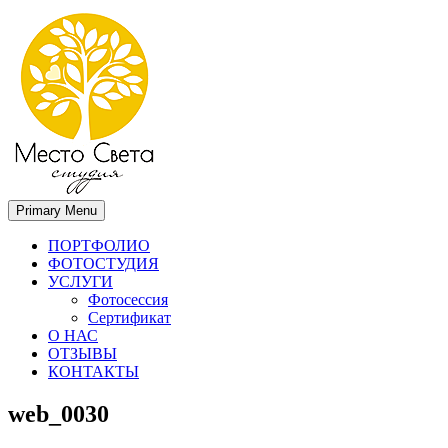
Primary Menu
Место света. Свадебный фотограф в Орле Апальков Вячеслав
Свадебный фотограф в Орле
ПОРТФОЛИО
ФОТОСТУДИЯ
УСЛУГИ
Фотосессия
Сертификат
О НАС
ОТЗЫВЫ
КОНТАКТЫ
web_0030