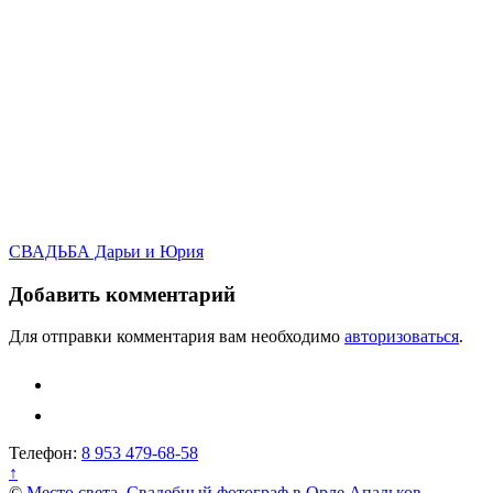
Навигация
СВАДЬБА Дарьи и Юрия
по
Добавить комментарий
записям
Для отправки комментария вам необходимо
авторизоваться
.
Телефон:
8 953 479-68-58
↑
©
Место света. Свадебный фотограф в Орле Апальков