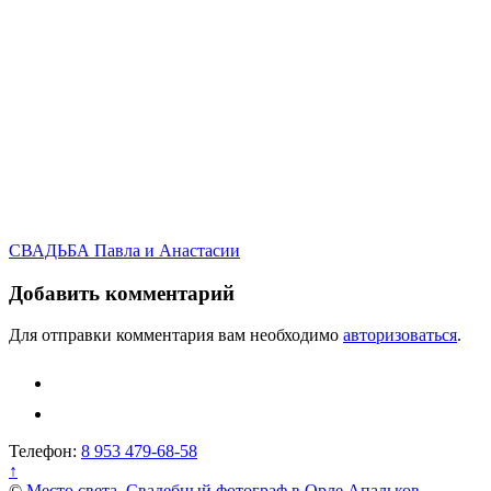
Навигация
СВАДЬБА Павла и Анастасии
по
Добавить комментарий
записям
Для отправки комментария вам необходимо
авторизоваться
.
Телефон:
8 953 479-68-58
↑
©
Место света. Свадебный фотограф в Орле Апальков