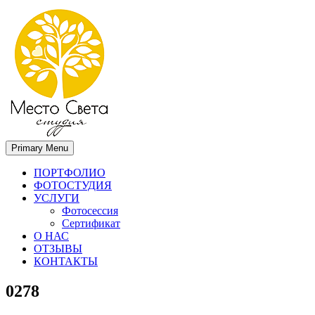
Primary Menu
Место света. Свадебный фотограф в Орле Апальков Вячеслав
Свадебный фотограф в Орле
ПОРТФОЛИО
ФОТОСТУДИЯ
УСЛУГИ
Фотосессия
Сертификат
О НАС
ОТЗЫВЫ
КОНТАКТЫ
0278