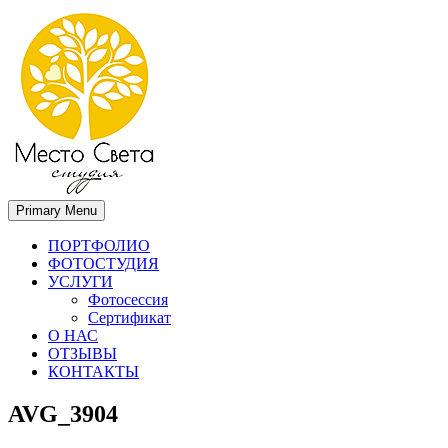
Primary Menu
Место света. Свадебный фотограф в Орле Апальков Вячеслав
Свадебный фотограф в Орле
ПОРТФОЛИО
ФОТОСТУДИЯ
УСЛУГИ
Фотосессия
Сертификат
О НАС
ОТЗЫВЫ
КОНТАКТЫ
AVG_3904