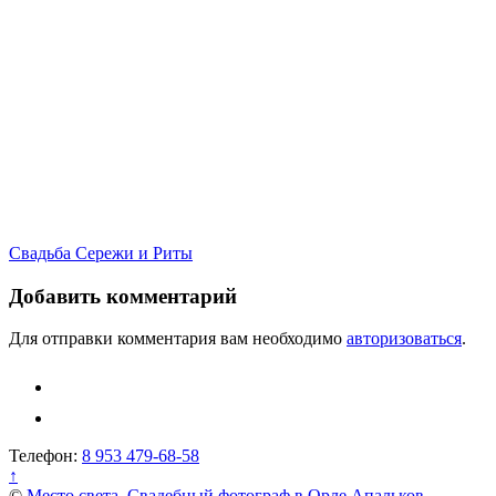
Навигация
Свадьба Сережи и Риты
по
Добавить комментарий
записям
Для отправки комментария вам необходимо
авторизоваться
.
Телефон:
8 953 479-68-58
↑
©
Место света. Свадебный фотограф в Орле Апальков