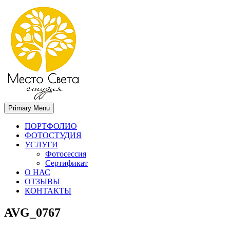
Primary Menu
Место света. Свадебный фотограф в Орле Апальков Вячеслав
Свадебный фотограф в Орле
ПОРТФОЛИО
ФОТОСТУДИЯ
УСЛУГИ
Фотосессия
Сертификат
О НАС
ОТЗЫВЫ
КОНТАКТЫ
AVG_0767