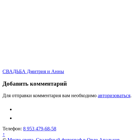
Навигация
СВАДЬБА Дмитрия и Анны
по
Добавить комментарий
записям
Для отправки комментария вам необходимо
авторизоваться
.
Телефон:
8 953 479-68-58
↑
©
Место света. Свадебный фотограф в Орле Апальков