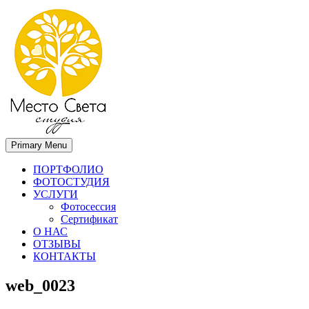
Primary Menu
Место света. Свадебный фотограф в Орле Апальков Вячеслав
Свадебный фотограф в Орле
ПОРТФОЛИО
ФОТОСТУДИЯ
УСЛУГИ
Фотосессия
Сертификат
О НАС
ОТЗЫВЫ
КОНТАКТЫ
web_0023