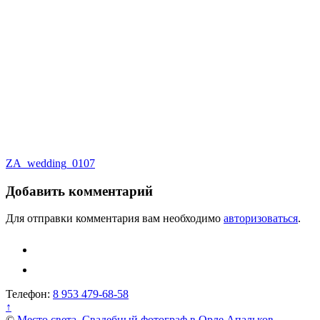
Навигация
ZA_wedding_0107
по
Добавить комментарий
записям
Для отправки комментария вам необходимо
авторизоваться
.
Телефон:
8 953 479-68-58
↑
©
Место света. Свадебный фотограф в Орле Апальков