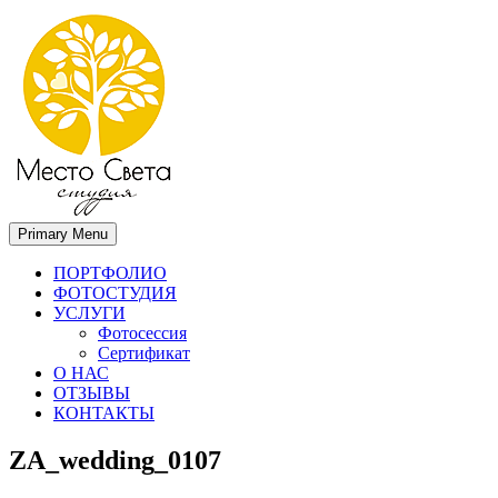
Primary Menu
Место света. Свадебный фотограф в Орле Апальков Вячеслав
Свадебный фотограф в Орле
ПОРТФОЛИО
ФОТОСТУДИЯ
УСЛУГИ
Фотосессия
Сертификат
О НАС
ОТЗЫВЫ
КОНТАКТЫ
ZA_wedding_0107