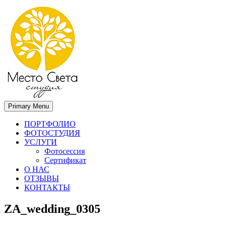
Primary Menu
Место света. Свадебный фотограф в Орле Апальков Вячеслав
Свадебный фотограф в Орле
ПОРТФОЛИО
ФОТОСТУДИЯ
УСЛУГИ
Фотосессия
Сертификат
О НАС
ОТЗЫВЫ
КОНТАКТЫ
ZA_wedding_0305