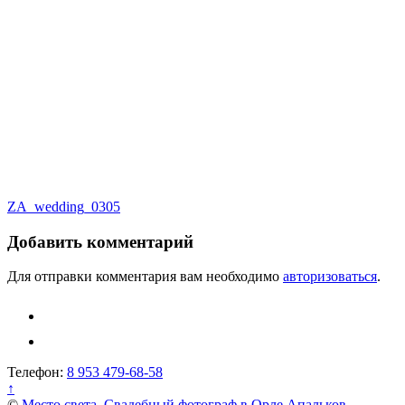
Навигация
ZA_wedding_0305
по
Добавить комментарий
записям
Для отправки комментария вам необходимо
авторизоваться
.
Телефон:
8 953 479-68-58
↑
©
Место света. Свадебный фотограф в Орле Апальков