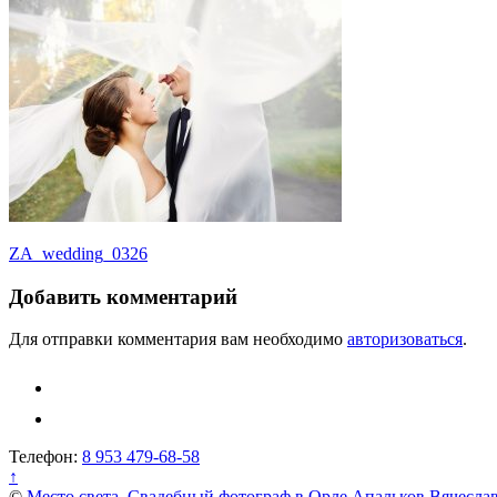
Навигация
ZA_wedding_0326
по
Добавить комментарий
записям
Для отправки комментария вам необходимо
авторизоваться
.
Телефон:
8 953 479-68-58
↑
©
Место света. Свадебный фотограф в Орле Апальков Вячесла