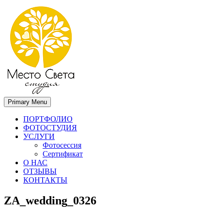
Primary Menu
Место света. Свадебный фотограф в Орле Апальков Вячеслав
Свадебный фотограф в Орле
ПОРТФОЛИО
ФОТОСТУДИЯ
УСЛУГИ
Фотосессия
Сертификат
О НАС
ОТЗЫВЫ
КОНТАКТЫ
ZA_wedding_0326