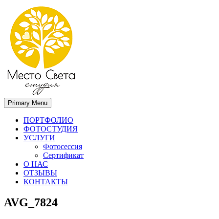
Primary Menu
Место света. Свадебный фотограф в Орле Апальков Вячеслав
Свадебный фотограф в Орле
ПОРТФОЛИО
ФОТОСТУДИЯ
УСЛУГИ
Фотосессия
Сертификат
О НАС
ОТЗЫВЫ
КОНТАКТЫ
AVG_7824