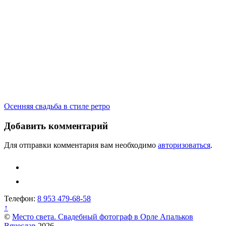
Навигация
Осенняя свадьба в стиле ретро
по
Добавить комментарий
записям
Для отправки комментария вам необходимо
авторизоваться
.
Телефон:
8 953 479-68-58
↑
©
Место света. Свадебный фотограф в Орле Апальков
Вячеслав
2026