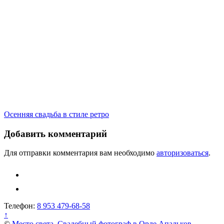
Навигация
Осенняя свадьба в стиле ретро
по
Добавить комментарий
записям
Для отправки комментария вам необходимо
авторизоваться
.
Телефон:
8 953 479-68-58
↑
©
Место света. Свадебный фотограф в Орле Апальков