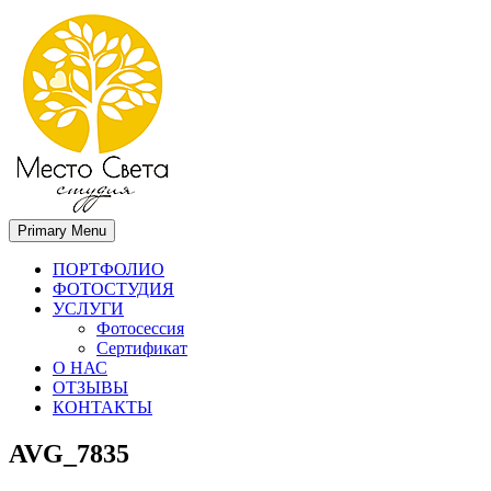
Primary Menu
Место света. Свадебный фотограф в Орле Апальков Вячеслав
Свадебный фотограф в Орле
ПОРТФОЛИО
ФОТОСТУДИЯ
УСЛУГИ
Фотосессия
Сертификат
О НАС
ОТЗЫВЫ
КОНТАКТЫ
AVG_7835