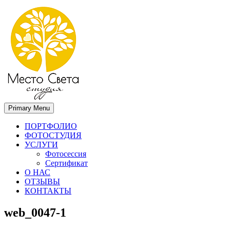
Primary Menu
Место света. Свадебный фотограф в Орле Апальков Вячеслав
Свадебный фотограф в Орле
ПОРТФОЛИО
ФОТОСТУДИЯ
УСЛУГИ
Фотосессия
Сертификат
О НАС
ОТЗЫВЫ
КОНТАКТЫ
web_0047-1