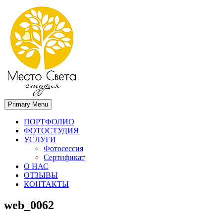
Primary Menu
Место света. Свадебный фотограф в Орле Апальков Вячеслав
Свадебный фотограф в Орле
ПОРТФОЛИО
ФОТОСТУДИЯ
УСЛУГИ
Фотосессия
Сертификат
О НАС
ОТЗЫВЫ
КОНТАКТЫ
web_0062