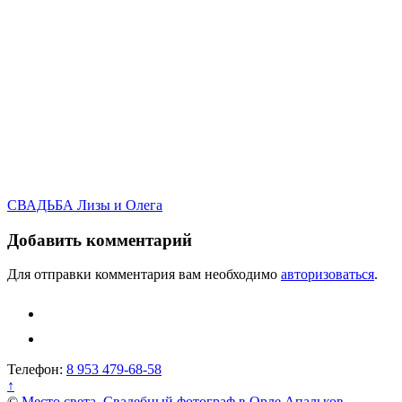
Навигация
СВАДЬБА Лизы и Олега
по
Добавить комментарий
записям
Для отправки комментария вам необходимо
авторизоваться
.
Телефон:
8 953 479-68-58
↑
©
Место света. Свадебный фотограф в Орле Апальков