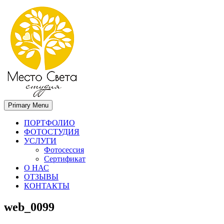
Primary Menu
Место света. Свадебный фотограф в Орле Апальков Вячеслав
Свадебный фотограф в Орле
ПОРТФОЛИО
ФОТОСТУДИЯ
УСЛУГИ
Фотосессия
Сертификат
О НАС
ОТЗЫВЫ
КОНТАКТЫ
web_0099