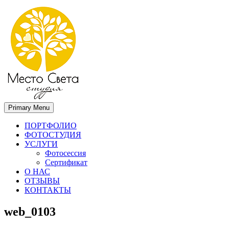
Primary Menu
Место света. Свадебный фотограф в Орле Апальков Вячеслав
Свадебный фотограф в Орле
ПОРТФОЛИО
ФОТОСТУДИЯ
УСЛУГИ
Фотосессия
Сертификат
О НАС
ОТЗЫВЫ
КОНТАКТЫ
web_0103