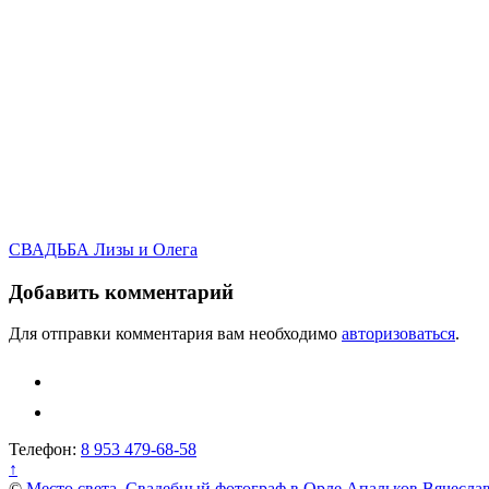
Навигация
СВАДЬБА Лизы и Олега
по
Добавить комментарий
записям
Для отправки комментария вам необходимо
авторизоваться
.
Телефон:
8 953 479-68-58
↑
©
Место света. Свадебный фотограф в Орле Апальков Вячесла